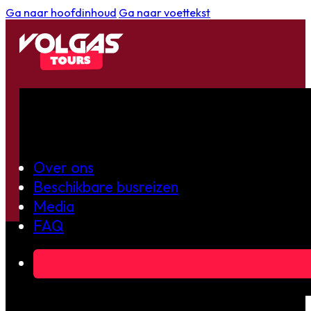
Ga naar hoofdinhoud
Ga naar voettekst
OVER
VOLGAS
!
Over ons
Beschikbare busreizen
Media
FAQ
Het begon allemaal met een simpele gedachte…
"
ALS WE TOCH MET Z’N ALL