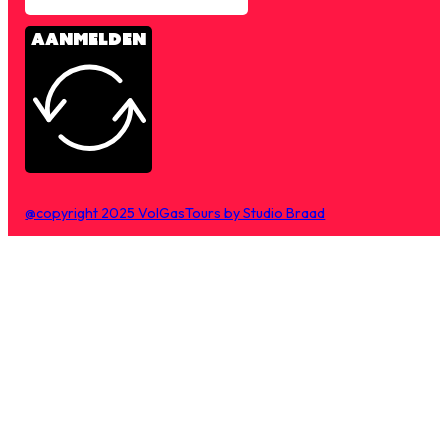
AANMELDEN
@copyright 2025 VolGasTours by Studio Braad