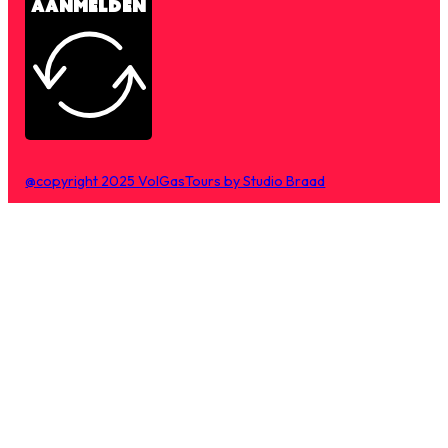
AANMELDEN
@copyright 2025 VolGasTours by Studio Braad