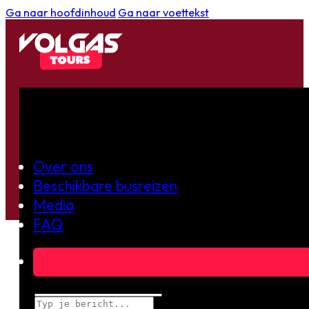
Ga naar hoofdinhoud
Ga naar voettekst
CONTACT
!
Over ons
Beschikbare busreizen
Media
FAQ