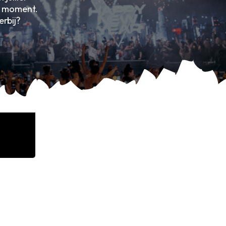
n moment.
erbij?