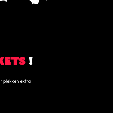
KETS
!
ar plekken extra