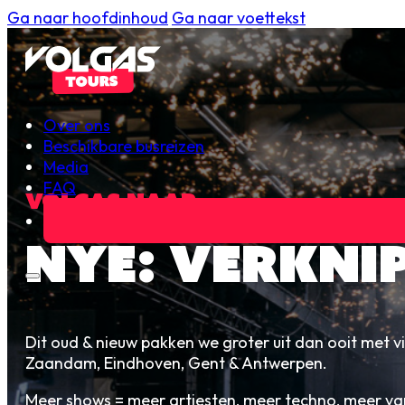
Ga naar hoofdinhoud
Ga naar voettekst
Over ons
Beschikbare busreizen
Media
FAQ
Volgas naar…
NYE: VERKNI
Dit oud & nieuw pakken we groter uit dan ooit met vi
Zaandam, Eindhoven, Gent & Antwerpen.
Meer shows = meer artiesten, meer techno, meer van 