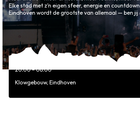
Elke stad met z’n eigen sfeer, energie en countdow
Eindhoven wordt de grootste van allemaal — ben jij 
EVENT INFO
31-12-2025
20:00 – 08:00
Klowgebouw, Eindhoven