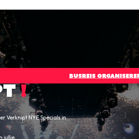
BUSREIS ORGANISERE
PT
!
er Verknipt NYE Specials in
jullie.