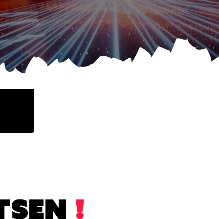
TSEN
!