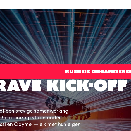
BUSREIS ORGANISERE
AVE KICK-OFF
met een stevige samenwerking
Op de line-up staan onder
ssi en Odymel — elk met hun eigen