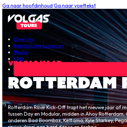
Ga naar hoofdinhoud
Ga naar voettekst
Over ons
Beschikbare busreizen
Media
FAQ
Volgas naar…
ROTTERDAM R
Rotterdam Rave Kick-Off trapt het nieuwe jaar af 
tussen Day en Modular, midden in Ahoy Rotterdam. 
anderen Bad Boombox, Kettama, Kyle Starkey, Pega
rauwe draai aan hard dance en techno.