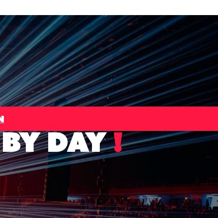
N
 BY DAY
!