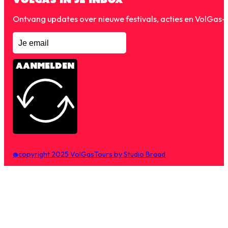
Ontvang updates over nieuwe festivals, acties en VolGas
AANMELDEN
@copyright 2025 VolGasTours by Studio Braad