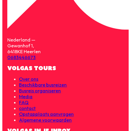
Nederland —
Gewanhof 1,
6418KE Heerlen
0683446673
VOLGAS TOURS
Over ons
Beschikbare busreizen
Busreis organiseren
Media
FAQ
contact
Opstapplaats aanvragen
Algemene voorwaarden
VOLGAS IN JE INBOX