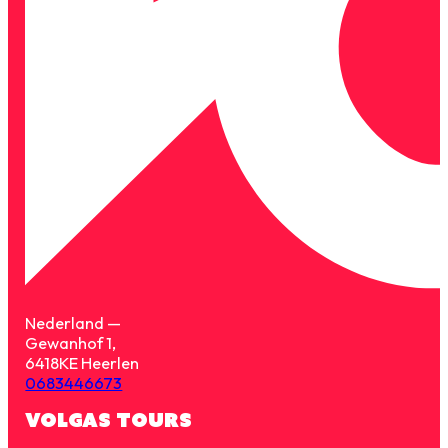
Nederland —
Gewanhof 1,
6418KE Heerlen
0683446673
VOLGAS TOURS