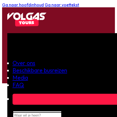
Ga naar hoofdinhoud
Ga naar voettekst
BUSREIS ORGANISER
Over ons
Beschikbare busreizen
Media
FAQ