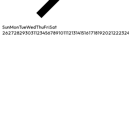
Sun
Mon
Tue
Wed
Thu
Fri
Sat
26
27
28
29
30
31
1
2
3
4
5
6
7
8
9
10
11
12
13
14
15
16
17
18
19
20
21
22
23
2