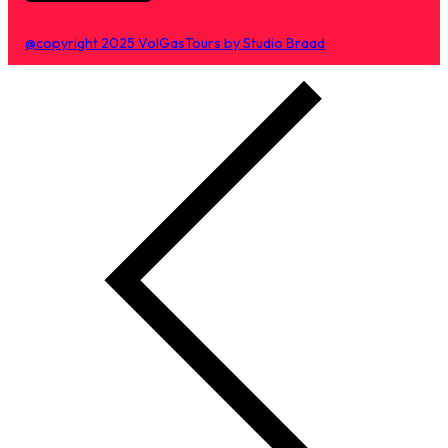
@copyright 2025 VolGasTours by Studio Braad